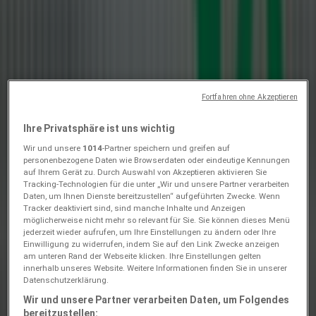
Bremen
Penny in Stuttgart
Penny in Dresden
Penny in
Hannover
Penny in Essen
Penny in Nürnberg
{"numCatalogs":1}
Top-Angebote in Ihrer Nähe
Fortfahren ohne Akzeptieren
Ihre Privatsphäre ist uns wichtig
Wir und unsere
1014
-Partner speichern und greifen auf
Meistgeklickte Penny Produkte
personenbezogene Daten wie Browserdaten oder eindeutige Kennungen
auf Ihrem Gerät zu. Durch Auswahl von Akzeptieren aktivieren Sie
Tracking-Technologien für die unter „Wir und unsere Partner verarbeiten
Daten, um Ihnen Dienste bereitzustellen“ aufgeführten Zwecke. Wenn
Tracker deaktiviert sind, sind manche Inhalte und Anzeigen
möglicherweise nicht mehr so relevant für Sie. Sie können dieses Menü
jederzeit wieder aufrufen, um Ihre Einstellungen zu ändern oder Ihre
Einwilligung zu widerrufen, indem Sie auf den Link Zwecke anzeigen
am unteren Rand der Webseite klicken. Ihre Einstellungen gelten
innerhalb unseres Website. Weitere Informationen finden Sie in unserer
Datenschutzerklärung.
1
,
Wir und unsere Partner verarbeiten Daten, um Folgendes
99
€
bereitzustellen: