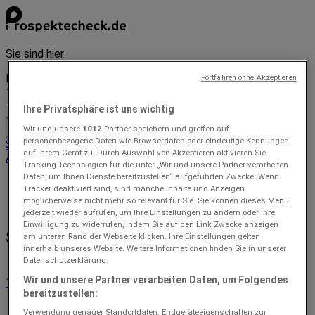
Sie sind hier:
Berlin - 10178
Fortfahren ohne Akzeptieren
Ihre Privatsphäre ist uns wichtig
Wir und unsere
1012
-Partner speichern und greifen auf
Alle
personenbezogene Daten wie Browserdaten oder eindeutige Kennungen
Schnäppchen
Supermärkte
Möbelhäuser
Kleidung, Schuhe und
auf Ihrem Gerät zu. Durch Auswahl von Akzeptieren aktivieren Sie
Accessoires
Elektromärkte
Drogerien und Parfümerie
Tracking-Technologien für die unter „Wir und unsere Partner verarbeiten
Daten, um Ihnen Dienste bereitzustellen“ aufgeführten Zwecke. Wenn
Prospecto
»
Tracker deaktiviert sind, sind manche Inhalte und Anzeigen
möglicherweise nicht mehr so relevant für Sie. Sie können dieses Menü
Städte-Index
jederzeit wieder aufrufen, um Ihre Einstellungen zu ändern oder Ihre
Einwilligung zu widerrufen, indem Sie auf den Link Zwecke anzeigen
Städte
am unteren Rand der Webseite klicken. Ihre Einstellungen gelten
innerhalb unseres Website. Weitere Informationen finden Sie in unserer
Datenschutzerklärung.
Wir und unsere Partner verarbeiten Daten, um Folgendes
1
2
3
4
5
bereitzustellen:
...
177
Verwendung genauer Standortdaten. Endgeräteeigenschaften zur